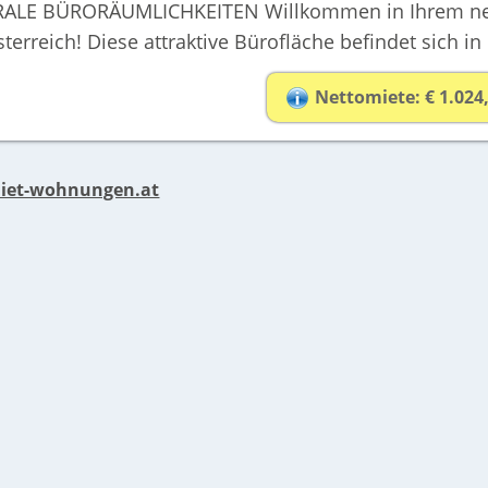
E BÜRORÄUMLICHKEITEN Willkommen in Ihrem neuen
terreich! Diese attraktive Bürofläche befindet sich in
Nettomiete: € 1.024
iet-wohnungen.at