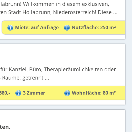
labrunn! Willkommen in diesem exklusiven,
en Stadt Hollabrunn, Niederösterreich! Diese ...
Miete: auf Anfrage
Nutzfläche: 250 m²
für Kanzlei, Büro, Therapieräumlichkeiten oder
 Räume: getrennt ...
680,-
3 Zimmer
Wohnfläche: 80 m²
ten.