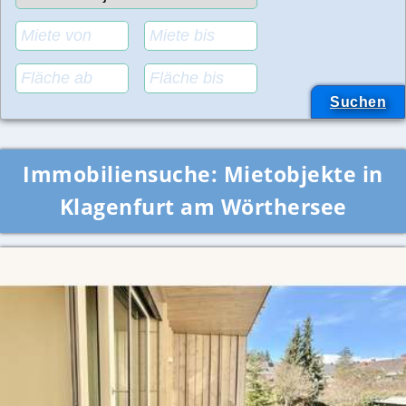
Immobiliensuche:
Mietobjekte in
Klagenfurt am Wörthersee