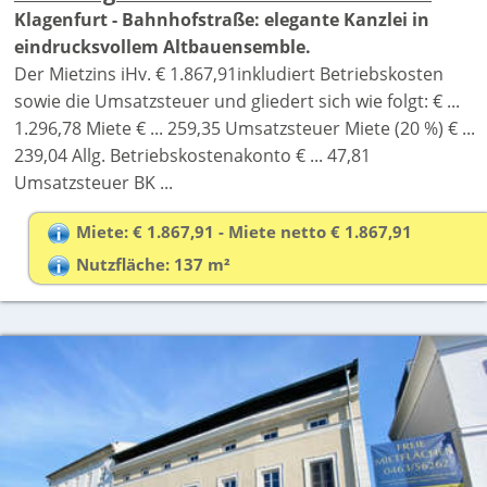
Klagenfurt - Bahnhofstraße: elegante Kanzlei in
eindrucksvollem Altbauensemble.
Der Mietzins iHv. € 1.867,91inkludiert Betriebskosten
sowie die Umsatzsteuer und gliedert sich wie folgt: € ...
1.296,78 Miete € ... 259,35 Umsatzsteuer Miete (20 %) € ...
239,04 Allg. Betriebskostenakonto € ... 47,81
Umsatzsteuer BK ...
Miete: € 1.867,91 - Miete netto € 1.867,91
Nutzfläche: 137 m²