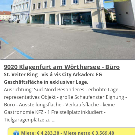
9020 Klagenfurt am Wörthersee - Büro
St. Veiter Ring - vis-á-vis City Arkaden: EG-
Geschäftsfläche in exklusiver Lage.
Ausrichtung: Süd-Nord Besonderes - erhöhte Lage -
representatives Objekt - große Schaufenster Eignung -
Büro - Ausstellungsfläche - Verkaufsfläche - keine
Gastronomie KFZ - 1 Freistellplatz inkludiert -
Tiefgaragenplätze zu ...
Miete: € 4.283,38 - Miete netto € 3.569,48