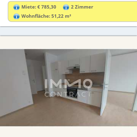
Miete: € 785,30
2 Zimmer
Wohnfläche: 51,22 m²