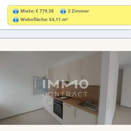
Miete: € 779,38
2 Zimmer
Wohnfläche: 54,11 m²