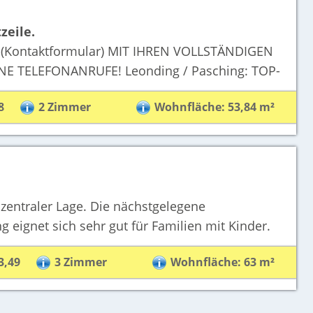
zeile.
ontaktformular) MIT IHREN VOLLSTÄNDIGEN
INE TELEFONANRUFE! Leonding / Pasching: TOP-
8
2 Zimmer
Wohnfläche: 53,84 m²
 zentraler Lage. Die nächstgelegene
eignet sich sehr gut für Familien mit Kinder.
3,49
3 Zimmer
Wohnfläche: 63 m²