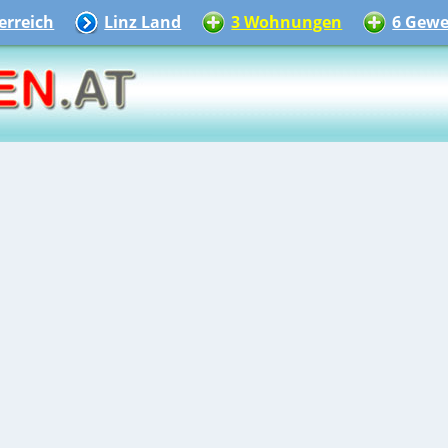
rreich
Linz Land
3 Wohnungen
6 Gewe