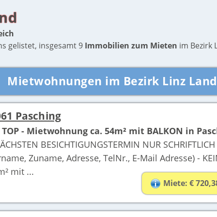
and
eich
ns gelistet, insgesamt 9
Immobilien zum Mieten
im Bezirk L
Mietwohnungen im Bezirk Linz Lan
61 Pasching
 TOP - Mietwohnung ca. 54m² mit BALKON in Pasc
HSTEN BESICHTIGUNGSTERMIN NUR SCHRIFTLICH (K
me, Zuname, Adresse, TelNr., E-Mail Adresse) - K
² mit ...
Miete: € 720,3