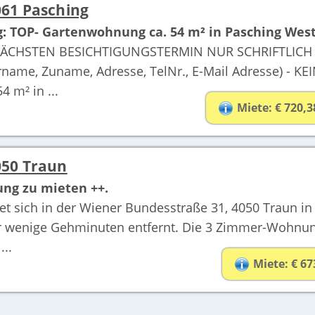
61 Pasching
g: TOP- Gartenwohnung ca. 54 m² in Pasching West
HSTEN BESICHTIGUNGSTERMIN NUR SCHRIFTLICH (K
me, Zuname, Adresse, TelNr., E-Mail Adresse) - KE
 m² in ...
Miete: € 720,3
50 Traun
ng zu mieten ++.
et sich in der Wiener Bundesstraße 31, 4050 Traun in
ur wenige Gehminuten entfernt. Die 3 Zimmer-Wohnung 
...
Miete: € 67