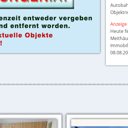
Autobah
Objektn
Anzeige 
Heute f
Meithäu
Immobil
08.08.20