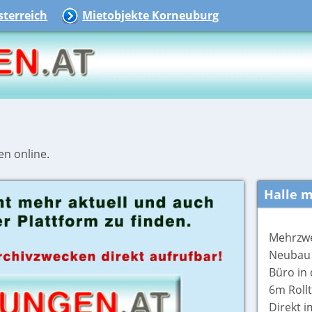
terreich
Mietobjekte Korneuburg
en online.
Halle m
Mehrzwe
Neubau -
Büro in 
6m Rollt
Direkt 