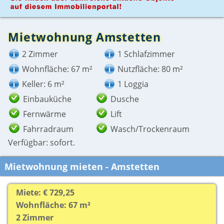
Mietwohnung Amstetten
2 Zimmer
1 Schlafzimmer
Wohnfläche: 67 m²
Nutzfläche: 80 m²
Keller: 6 m²
1 Loggia
Einbauküche
Dusche
Fernwärme
Lift
Fahrradraum
Wasch/Trockenraum
Verfügbar: sofort.
Mietwohnung mieten - Amstetten
Miete: € 729,25
Wohnfläche: 67 m²
2 Zimmer