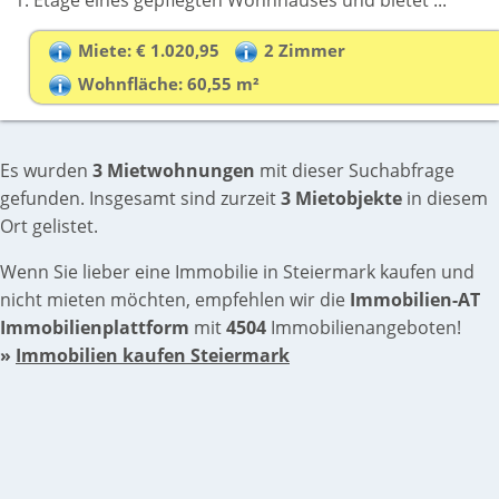
1. Etage eines gepflegten Wohnhauses und bietet ...
Miete: € 1.020,95
2 Zimmer
Wohnfläche: 60,55 m²
Es wurden
3 Mietwohnungen
mit dieser Suchabfrage
gefunden. Insgesamt sind zurzeit
3 Mietobjekte
in diesem
Ort gelistet.
Wenn Sie lieber eine Immobilie in Steiermark kaufen und
nicht mieten möchten, empfehlen wir die
Immobilien-AT
Immobilienplattform
mit
4504
Immobilienangeboten!
»
Immobilien kaufen Steiermark