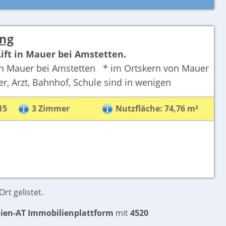
ung
ift in Mauer bei Amstetten.
 in Mauer bei Amstetten * im Ortskern von Mauer
r, Arzt, Bahnhof, Schule sind in wenigen
15
3 Zimmer
Nutzfläche: 74,76 m²
rt gelistet.
ien-AT Immobilienplattform
mit
4520