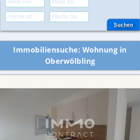
Immobiliensuche:
Wohnung in
Oberwölbling