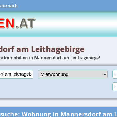
terreich
orf am Leithagebirge
re Immobilien in Mannersdorf am Leithagebirge!
nsuche:
Wohnung in Mannersdorf am L