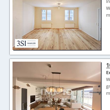
I
W
m
1
E
W
g
m