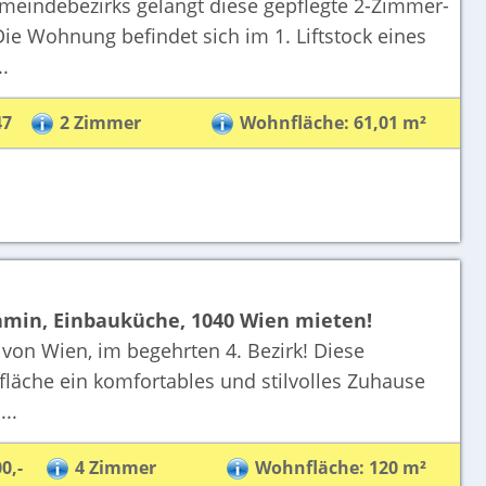
meindebezirks gelangt diese gepflegte 2-Zimmer-
e Wohnung befindet sich im 1. Liftstock eines
.
47
2 Zimmer
Wohnfläche: 61,01 m²
amin, Einbauküche, 1040 Wien mieten!
n Wien, im begehrten 4. Bezirk! Diese
äche ein komfortables und stilvolles Zuhause
...
0,-
4 Zimmer
Wohnfläche: 120 m²