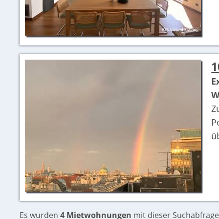
1
E
W
Z
P
ü
Es wurden
4 Mietwohnungen
mit dieser Suchabfrage