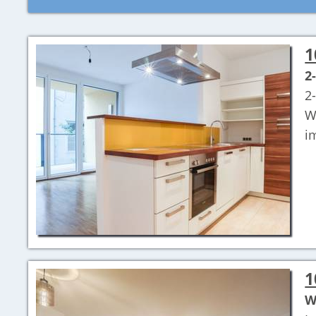
1
2
2
W
i
1
W