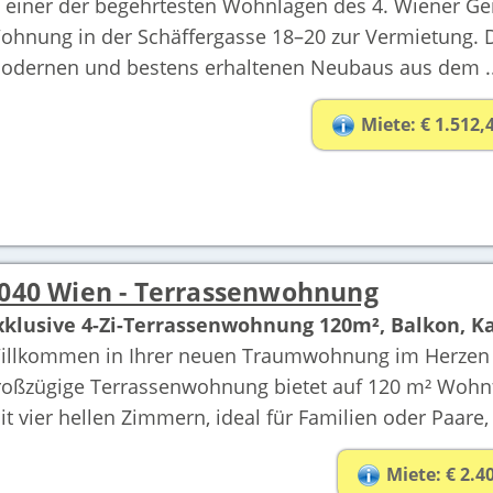
n einer der begehrtesten Wohnlagen des 4. Wiener Ge
ohnung in der Schäffergasse 18–20 zur Vermietung. Di
odernen und bestens erhaltenen Neubaus aus dem ..
Miete: € 1.512,
040 Wien - Terrassenwohnung
xklusive 4-Zi-Terrassenwohnung 120m², Balkon, K
illkommen in Ihrer neuen Traumwohnung im Herzen vo
roßzügige Terrassenwohnung bietet auf 120 m² Wohnfl
it vier hellen Zimmern, ideal für Familien oder Paare, 
Miete: € 2.40