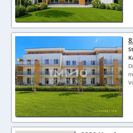
8
S
K
D
m
V