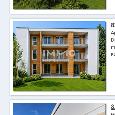
8
A
D
m
K
8
G