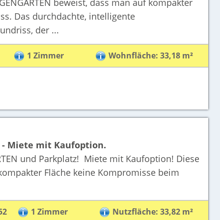
EIGENGARTEN beweist, dass man auf kompakter
. Das durchdachte, intelligente
driss, der ...
1 Zimmer
Wohnfläche: 33,18 m²
- Miete mit Kaufoption.
N und Parkplatz! Miete mit Kaufoption! Diese
kompakter Fläche keine Kompromisse beim
52
1 Zimmer
Nutzfläche: 33,82 m²