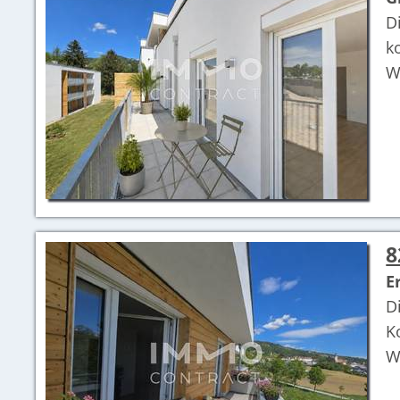
D
k
W
8
E
D
K
W