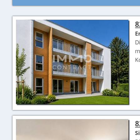
8
E
D
m
K
8
S