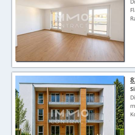
D
F
R
8
S
D
m
K