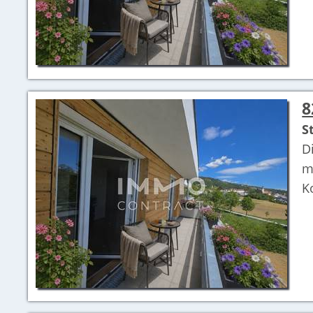
8
S
D
m
K