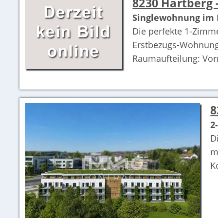
8230 Hartberg
Singlewohnung im E
Die perfekte 1-Zim
Erstbezugs-Wohnung
Raumaufteilung: Vorr
8
2
D
m
K