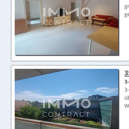
g
g
3
3
3
ü
W