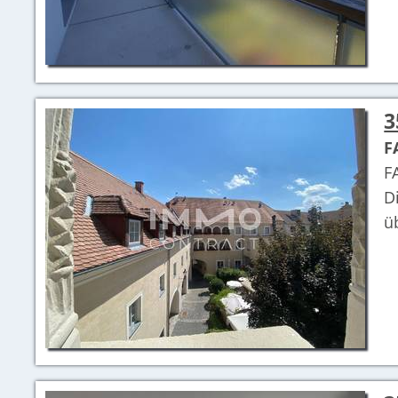
3
F
F
D
ü