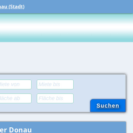
au (Stadt)
der Donau