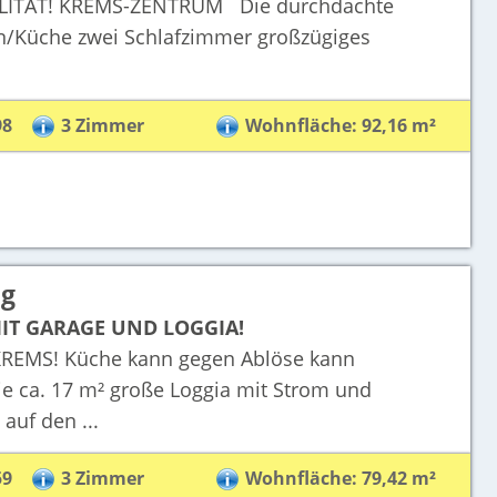
TÄT! KREMS-ZENTRUM Die durchdachte
ohn/Küche zwei Schlafzimmer großzügiges
98
3 Zimmer
Wohnfläche: 92,16 m²
ng
IT GARAGE UND LOGGIA!
EMS! Küche kann gegen Ablöse kann
ca. 17 m² große Loggia mit Strom und
auf den ...
59
3 Zimmer
Wohnfläche: 79,42 m²