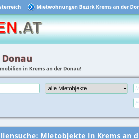
terreich
Mietwohnungen Bezirk Krems an der Don
r Donau
mmobilien in Krems an der Donau!
liensuche:
Mietobjekte in Krems an 