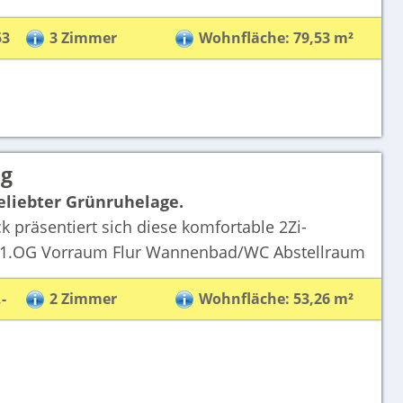
53
3 Zimmer
Wohnfläche: 79,53 m²
ng
beliebter Grünruhelage.
 präsentiert sich diese komfortable 2Zi-
 1.OG Vorraum Flur Wannenbad/WC Abstellraum
-
2 Zimmer
Wohnfläche: 53,26 m²