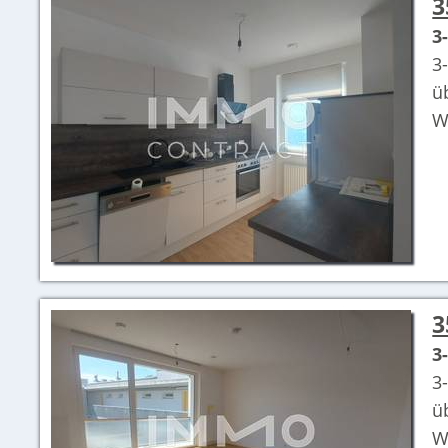
3
3
3
ü
W
3
3
3
ü
W