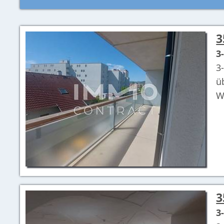
3
3
3
ü
W
3
3