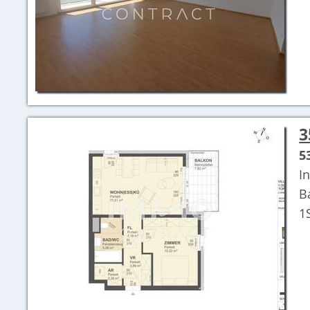
3
5
I
B
1