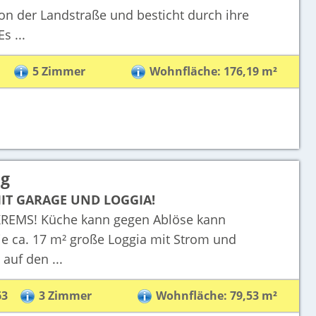
n der Landstraße und besticht durch ihre
s ...
5 Zimmer
Wohnfläche: 176,19 m²
ng
IT GARAGE UND LOGGIA!
EMS! Küche kann gegen Ablöse kann
ca. 17 m² große Loggia mit Strom und
auf den ...
63
3 Zimmer
Wohnfläche: 79,53 m²