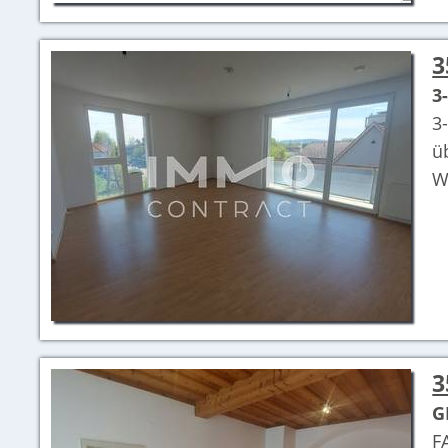
3
3
3
ü
W
3
G
F