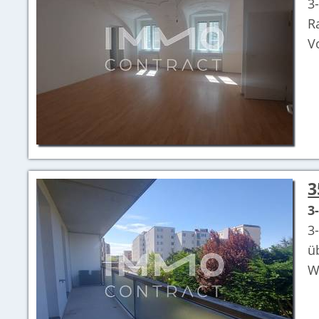
3
R
V
3
3
3
ü
W