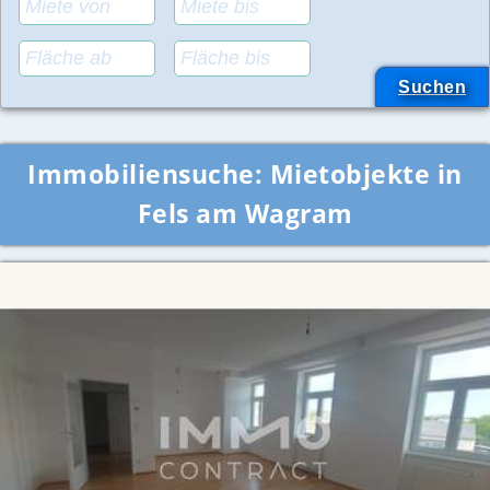
Immobiliensuche:
Mietobjekte in
Fels am Wagram