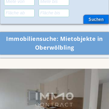
Immobiliensuche:
Mietobjekte in
Oberwölbling