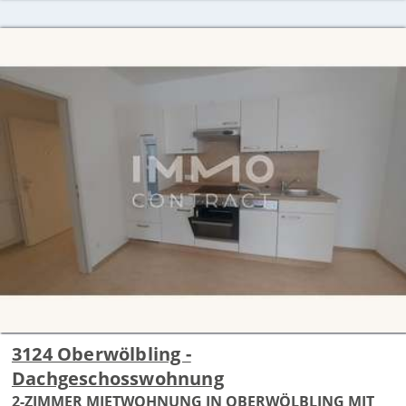
3124 Oberwölbling -
Dachgeschosswohnung
2-ZIMMER MIETWOHNUNG IN OBERWÖLBLING MIT