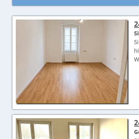
2
S
S
h
W
2
G