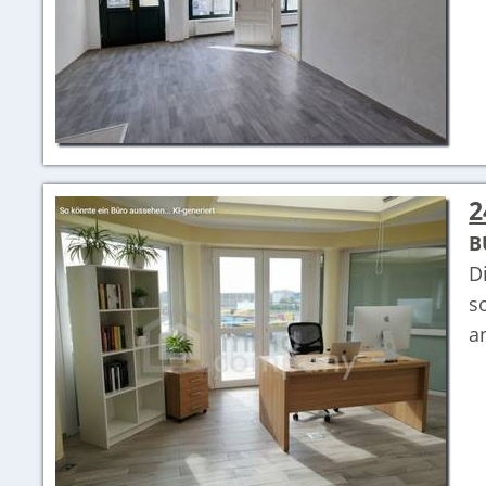
2
B
D
s
a