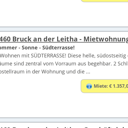
460 Bruck an der Leitha - Mietwohnun
ommer - Sonne - Südterrasse!
ohnen mit SÜDTERRASSE! Diese helle, südostseitig or
äume sind zentral vom Vorraum aus begehbar. 2 Sch
bstellraum in der Wohnung und die ...
Miete: € 1.357,