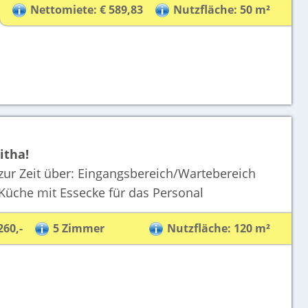
Nettomiete: € 589,83
Nutzfläche: 50 m²
itha!
 zur Zeit über: Eingangsbereich/Wartebereich
üche mit Essecke für das Personal
260,-
5 Zimmer
Nutzfläche: 120 m²