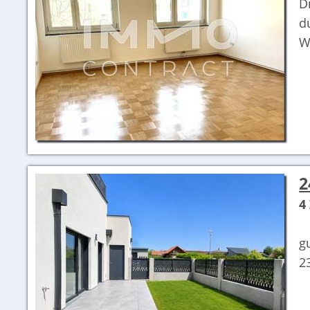
D
d
W
2
4
F
g
2