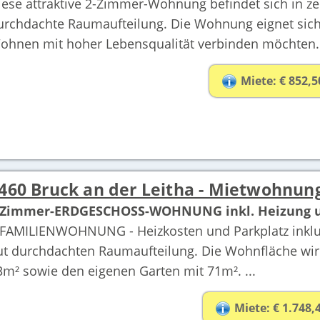
iese attraktive 2-Zimmer-Wohnung befindet sich in ze
urchdachte Raumaufteilung. Die Wohnung eignet sich i
ohnen mit hoher Lebensqualität verbinden möchten. 
Miete: € 852,5
460 Bruck an der Leitha - Mietwohnun
 Zimmer-ERDGESCHOSS-WOHNUNG inkl. Heizung un
AMILIENWOHNUNG - Heizkosten und Parkplatz inklus
ut durchdachten Raumaufteilung. Die Wohnfläche wird
3m² sowie den eigenen Garten mit 71m². ...
Miete: € 1.748,