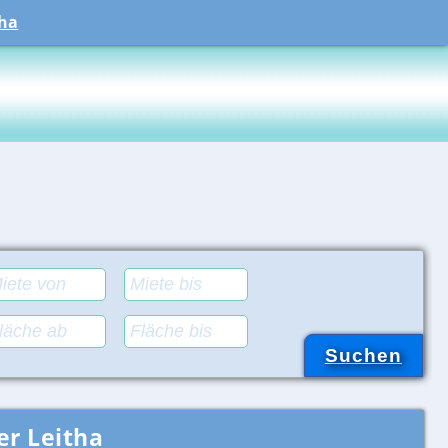
tha
er Leitha