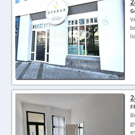
2
G
V
b
l
2
F
B
g
e