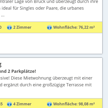
ntraler Lage von Bruck und überzeugt durch ihre
deal für Singles oder Paare, die urbanes
...
0
2 Zimmer
Wohnfläche: 76,22 m²
g
d 2 Parkplätze!
ive! Diese Mietwohnung überzeugt mit einer
 ergänzt durch eine großzügige Terrasse mit
45
4 Zimmer
Wohnfläche: 98,08 m²