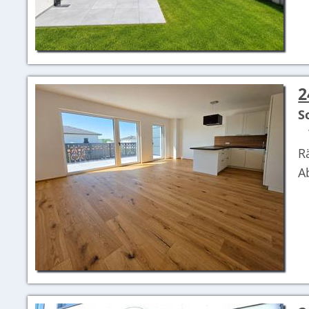
2
S
W
R
A