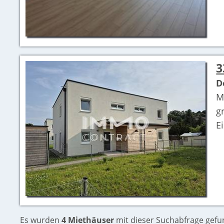
3
D
M
g
E
Es wurden
4 Miethäuser
mit dieser Suchabfrage gefu