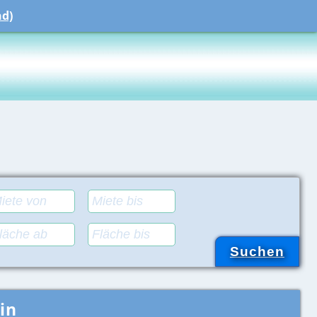
nd)
in