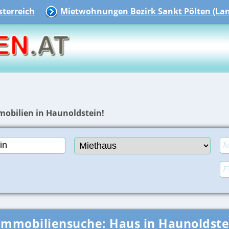
terreich
Mietwohnungen Bezirk Sankt Pölten (La
mobilien in Haunoldstein!
Immobiliensuche:
Haus in Haunoldste