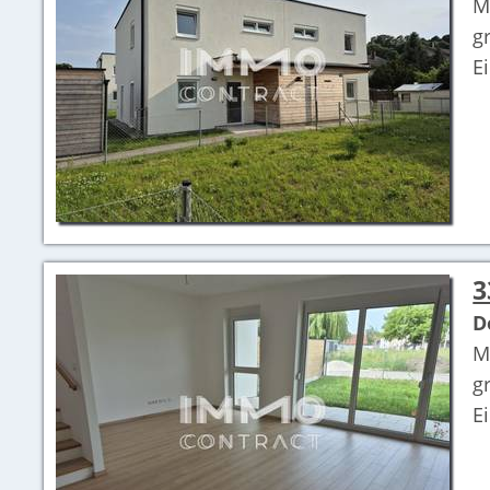
M
g
E
3
D
M
g
E