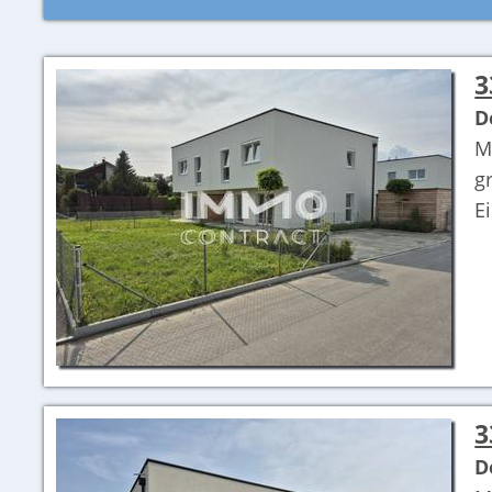
3
D
M
g
E
3
D