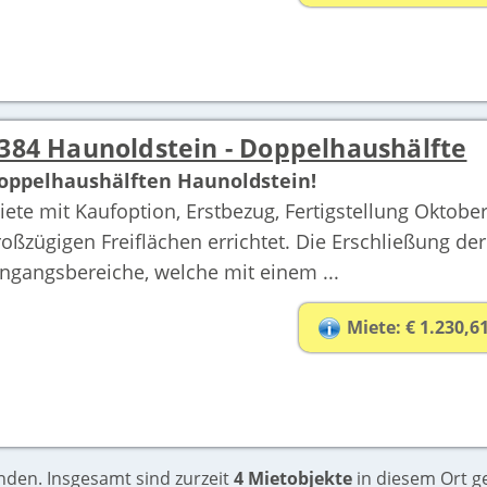
384 Haunoldstein - Doppelhaushälfte
oppelhaushälften Haunoldstein!
iete mit Kaufoption, Erstbezug, Fertigstellung Oktob
roßzügigen Freiflächen errichtet. Die Erschließung de
ingangsbereiche, welche mit einem ...
Miete: € 1.230,6
nden. Insgesamt sind zurzeit
4 Mietobjekte
in diesem Ort ge