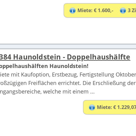
Miete: € 1.600,-
3 
384 Haunoldstein - Doppelhaushälfte
oppelhaushälften Haunoldstein!
iete mit Kaufoption, Erstbezug, Fertigstellung Oktob
roßzügigen Freiflächen errichtet. Die Erschließung de
ingangsbereiche, welche mit einem ...
Miete: € 1.229,0