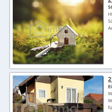
S
H
S
A
2
E
W
W
f