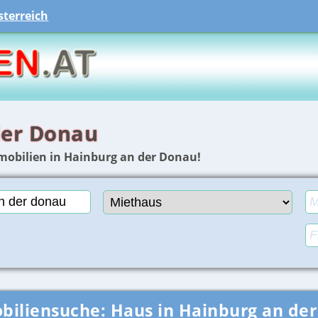
terreich
der Donau
mmobilien in Hainburg an der Donau!
biliensuche:
Haus in Hainburg an de