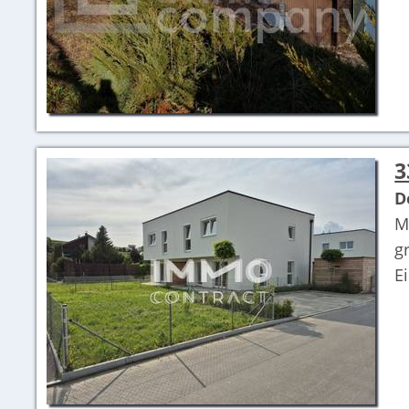
3
D
M
g
E