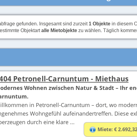
habfrage gefunden. Insgesamt sind zurzeit
1 Objekte
in diesem Or
bestimmte Objektart
alle Mietobjekte
zu wählen. Täglich kommen 
404 Petronell-Carnuntum - Miethaus
odernes Wohnen zwischen Natur & Stadt – Ihr ener
arnuntum.
illkommen in Petronell-Carnuntum – dort, wo moderne
ngenehmes Wohngefühl aufeinandertreffen. Diese exk
berzeugen durch eine klare ...
Miete: € 2.692,3