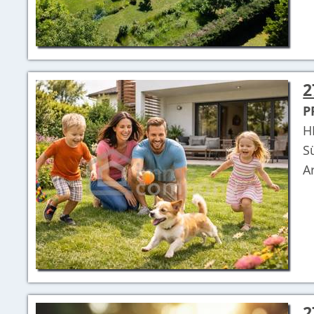
2
P
H
S
A
2