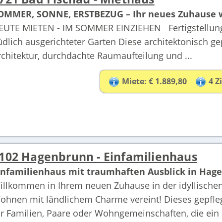
OMMER, SONNE, ERSTBEZUG – Ihr neues Zuhause wa
EUTE MIETEN - IM SOMMER EINZIEHEN Fertigstellung
üdlich ausgerichteter Garten Diese architektonisch 
rchitektur, durchdachte Raumaufteilung und ...
Miete: € 1.889,80
4 
102 Hagenbrunn - Einfamilienhaus
infamilienhaus mit traumhaften Ausblick in Hage
illkommen in Ihrem neuen Zuhause in der idyllisch
ohnen mit ländlichem Charme vereint! Dieses gepflegt
ür Familien, Paare oder Wohngemeinschaften, die ein .