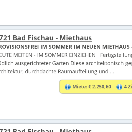
721 Bad Fischau - Miethaus
ROVISIONSFREI IM SOMMER IM NEUEN MIETHAUS - 
EUTE MEITEN - IM SOMMER EINZIEHEN Fertigstellung
üdlich ausgerichteter Garten Diese architektonisch 
rchitektur, durchdachte Raumaufteilung und ...
Miete: € 2.250,60
4 
721 Bad Fischau - Miethaus