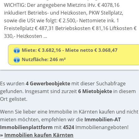
WICHTIG: Der angegebene Mietzins iHv. € 4078,16
inkludiert Betriebs- und Heizkosten, PKW Stellplatz,
sowie die USt wie folgt: € 2.500,- Nettomiete ink. 1
Freistellplatz € 487,31 Betriebskosten € 81,16 Liftkosten €
330,- Heizkosten ...
Miete: € 3.682,16 - Miete netto € 3.068,47
Nutzfläche: 246 m²
Es wurden
4 Gewerbeobjekte
mit dieser Suchabfrage
gefunden. Insgesamt sind zurzeit
6 Mietobjekte
in diesem
Ort gelistet.
Wenn Sie lieber eine Immobilie in Kärnten kaufen und nicht
mieten möchten, empfehlen wir die
Immobilien-AT
Immobilienplattform
mit
4524
Immobilienangeboten!
»
Immobilien kaufen Kärnten