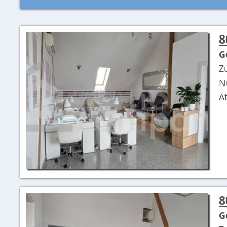
8
G
Z
N
A
8
G