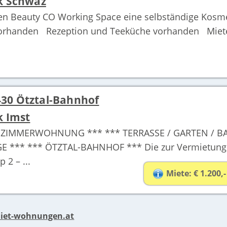
k Schwaz
nen Beauty CO Working Space eine selbständige Kosm
orhanden Rezeption und Teeküche vorhanden Miete 
30 Ötztal-Bahnhof
k Imst
 ZIMMERWOHNUNG *** *** TERRASSE / GARTEN / BA
*** *** ÖTZTAL-BAHNHOF *** Die zur Vermietung a
2 – ...
Miete: € 1.200,-
iet-wohnungen.at