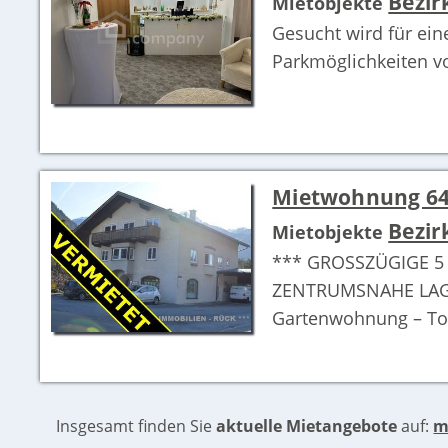
Bezir
Mietobjekte
Gesucht wird für ei
Parkmöglichkeiten v
Mietwohnung 64
Bezir
Mietobjekte
*** GROSSZÜGIGE 5
ZENTRUMSNAHE LAGE 
Gartenwohnung – Top 
Insgesamt finden Sie
aktuelle Mietangebote
auf:
m