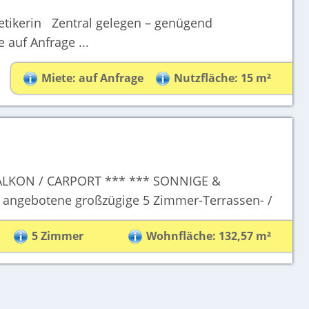
etikerin Zentral gelegen – genügend
auf Anfrage ...
Miete: auf Anfrage
Nutzfläche: 15 m²
LKON / CARPORT *** *** SONNIGE &
ngebotene großzügige 5 Zimmer-Terrassen- /
5 Zimmer
Wohnfläche: 132,57 m²