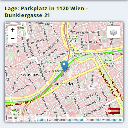
Lage: Parkplatz in 1120 Wien -
Dunklergasse 21
+
−
500 m
Leaflet
| Grundkarte:
basemap.at
| Daten:
miet-wohnungen.at