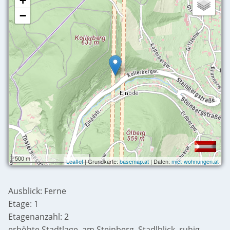
+
−
500 m
Leaflet
| Grundkarte:
basemap.at
| Daten:
miet-wohnungen.at
Ausblick: Ferne
Etage: 1
Etagenanzahl: 2
erhöhte Stadtlage, am Steinberg, Stadlblick, ruhig