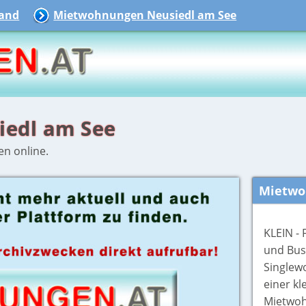
and
Mietwohnungen Neusiedl am See
iedl am See
en online.
Mietwo
KLEIN - 
und Bus
Singlew
einer kl
Mietwoh