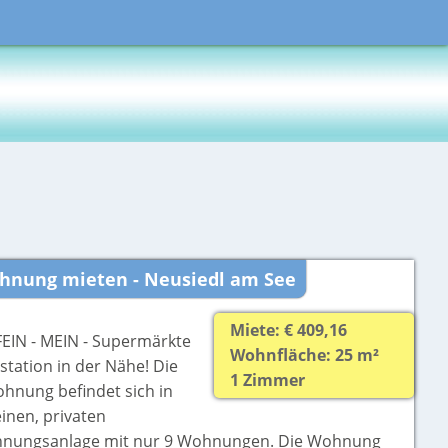
hnung mieten - Neusiedl am See
Miete: € 409,16
FEIN - MEIN - Supermärkte
Wohnfläche: 25 m²
station in der Nähe! Die
1 Zimmer
ohnung befindet sich in
einen, privaten
nungsanlage mit nur 9 Wohnungen. Die Wohnung