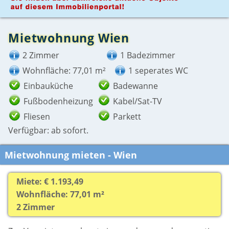
Mietwohnung Wien
2 Zimmer
1 Badezimmer
Wohnfläche: 77,01 m²
1 seperates WC
Einbauküche
Badewanne
Fußbodenheizung
Kabel/Sat-TV
Fliesen
Parkett
Verfügbar: ab sofort.
Mietwohnung mieten - Wien
Miete: € 1.193,49
Wohnfläche: 77,01 m²
2 Zimmer