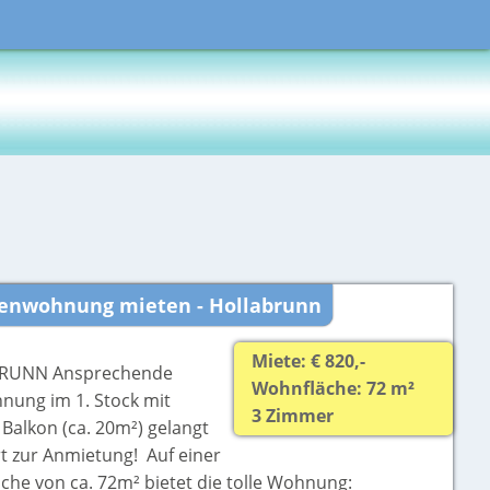
senwohnung mieten - Hollabrunn
Miete: € 820,-
RUNN Ansprechende
Wohnfläche: 72 m²
nung im 1. Stock mit
3 Zimmer
Balkon (ca. 20m²) gelangt
rt zur Anmietung! Auf einer
che von ca. 72m² bietet die tolle Wohnung: