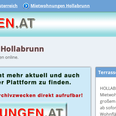
terreich
Mietwohnungen Hollabrunn
 Hollabrunn
en online.
Terras
HOLLAB
Mietwoh
großem 
ab sofo
Wohnflä