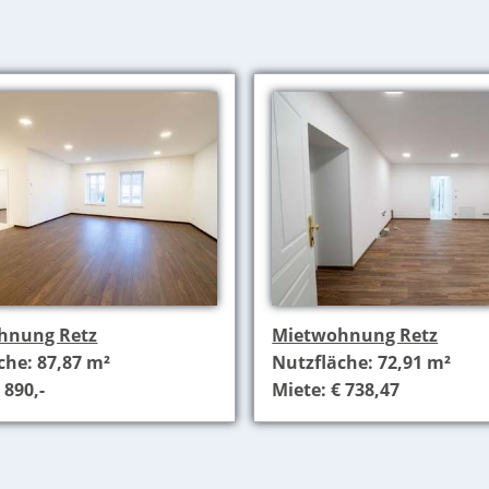
hnung Retz
Mietwohnung Retz
che: 87,87 m²
Nutzfläche: 72,91 m²
 890,-
Miete: € 738,47