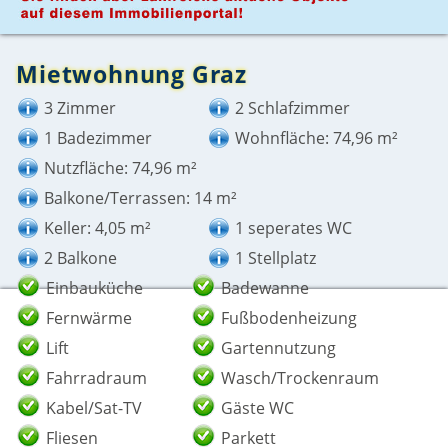
Mietwohnung Graz
3 Zimmer
2 Schlafzimmer
1 Badezimmer
Wohnfläche: 74,96 m²
Nutzfläche: 74,96 m²
Balkone/Terrassen: 14 m²
Keller: 4,05 m²
1 seperates WC
2 Balkone
1 Stellplatz
Einbauküche
Badewanne
Fernwärme
Fußbodenheizung
Lift
Gartennutzung
Fahrradraum
Wasch/Trockenraum
Kabel/Sat-TV
Gäste WC
Fliesen
Parkett