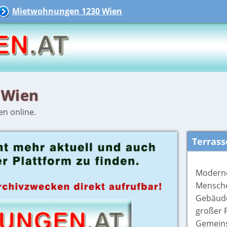
Mietwohnungen 1230 Wien
 Wien
en online.
Terras
Moderne
Mensche
Gebäude
großer 
Gemeinsc