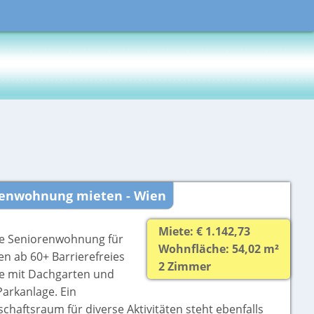
senwohnung mieten - Wien
Miete: € 1.142,73
 Seniorenwohnung für
Wohnfläche: 54,02 m²
n ab 60+ Barrierefreies
2 Zimmer
 mit Dachgarten und
Parkanlage. Ein
haftsraum für diverse Aktivitäten steht ebenfalls