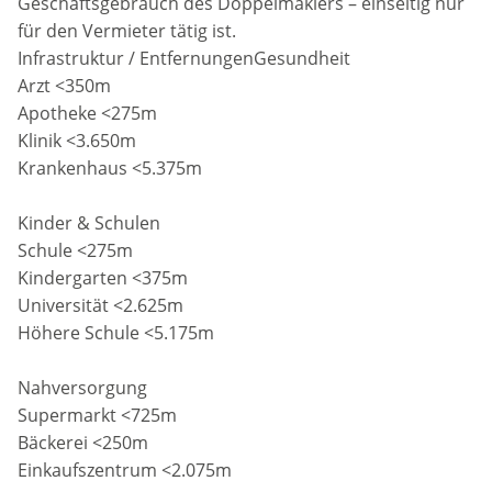
Geschäftsgebrauch des Doppelmaklers – einseitig nur
für den Vermieter tätig ist.
Infrastruktur / EntfernungenGesundheit
Arzt <350m
Apotheke <275m
Klinik <3.650m
Krankenhaus <5.375m
Kinder & Schulen
Schule <275m
Kindergarten <375m
Universität <2.625m
Höhere Schule <5.175m
Nahversorgung
Supermarkt <725m
Bäckerei <250m
Einkaufszentrum <2.075m