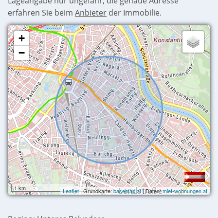
Lageangabe nur ungefähr, die genaue Adresse
erfahren Sie beim
Anbieter
der Immobilie.
+
−
1 km
Leaflet
| Grundkarte:
basemap.at
| Daten:
miet-wohnungen.at