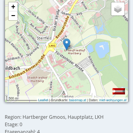
+
−
500 m
Leaflet
| Grundkarte:
basemap.at
| Daten:
miet-wohnungen.at
Region: Hartberger Gmoos, Hauptplatz, LKH
Etage: 0
Etagenanzahl: 4