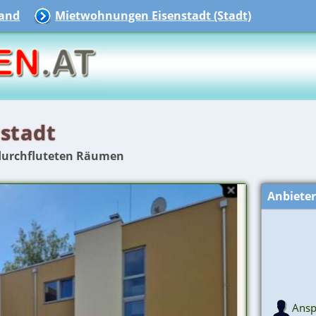
and
Mietwohnungen Eisenstadt (Stadt)
stadt
durchfluteten Räumen
Anbiete
Ansp