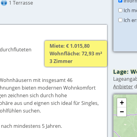
Infor
1 Terrasse
Ich m
Ich e
Miete: € 1.015,80
durchfluteten
Wohnfläche: 72,93 m²
3 Zimmer
Lage: W
Lageangab
 Wohnhäusern mit insgesamt 46
Anbieter
d
wohnungen bieten modernen Wohnkomfort
gen zeichnen sich durch hohe
+
re aus und eignen sich ideal für Singles,
Wohlfühlen suchen.
−
n nach mindestens 5 Jahren.