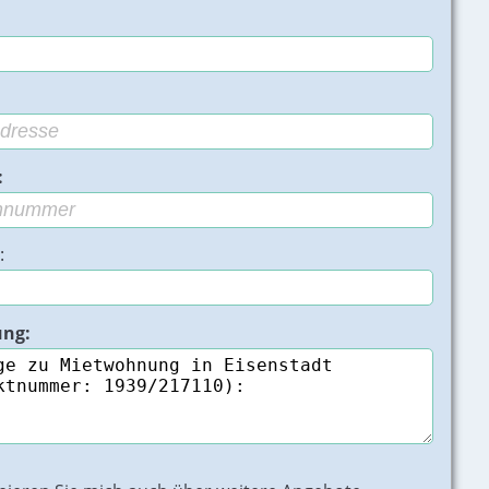
:
:
ung:
Eisenstadt - Bild 2 von 13