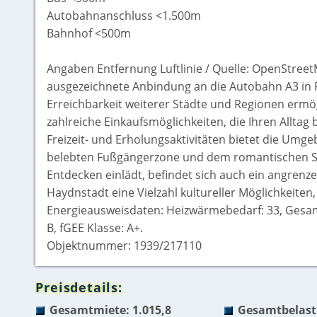
Autobahnanschluss <1.500m
Bahnhof <500m
Angaben Entfernung Luftlinie / Quelle: OpenStreet
ausgezeichnete Anbindung an die Autobahn A3 in R
Erreichbarkeit weiterer Städte und Regionen ermög
zahlreiche Einkaufsmöglichkeiten, die Ihren Alltag
Freizeit- und Erholungsaktivitäten bietet die Umg
belebten Fußgängerzone und dem romantischen Sc
Entdecken einlädt, befindet sich auch ein angrenz
Haydnstadt eine Vielzahl kultureller Möglichkeiten
Energieausweisdaten: Heizwärmebedarf: 33, Gesamt
B, fGEE Klasse: A+.
Objektnummer: 1939/217110
Preisdetails:
Gesamtmiete: 1.015,8
Gesamtbelast