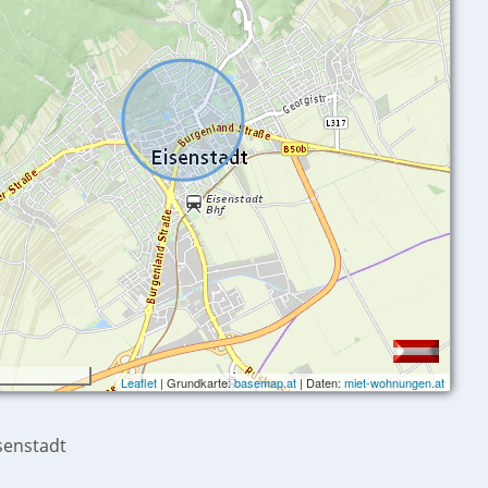
Leaflet
| Grundkarte:
basemap.at
| Daten:
miet-wohnungen.at
senstadt