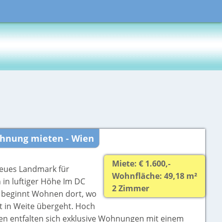
hnung mieten - Wien
Miete: € 1.600,-
eues Landmark für
Wohnfläche: 49,18 m²
in luftiger Höhe Im DC
2 Zimmer
 beginnt Wohnen dort, wo
t in Weite übergeht. Hoch
en entfalten sich exklusive Wohnungen mit einem