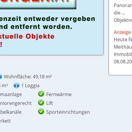
Panorama
die ...
Objektn
Anzeige 
Heute f
Meithäu
Immobil
08.08.20
Wohnfläche: 49,18 m²
8 m²
1 Loggia
imaanlage
Fernwärme
niorengerecht
Lift
belkanäle
Sporteinrichtungen
rkett