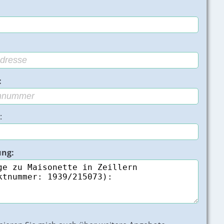
:
:
ung:
illern - Bild 2 von 11