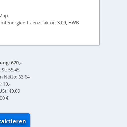
tMap
mtenergieeffizienz-Faktor: 3.09, HWB
ng: 670,-
St: 55,45
n Netto: 63,64
: 10,-
St: 49,09
,00 €
taktieren