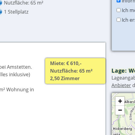
Infor
Nutzfläche: 65 m²
Ich m
1 Stellplatz
Ich e
Miete: € 610,-
bei Amstetten.
Lage: W
Nutzfläche: 65 m²
es inklusive)
Lageangab
2,50 Zimmer
Anbieter
d
65m² Wohnung in
+
−