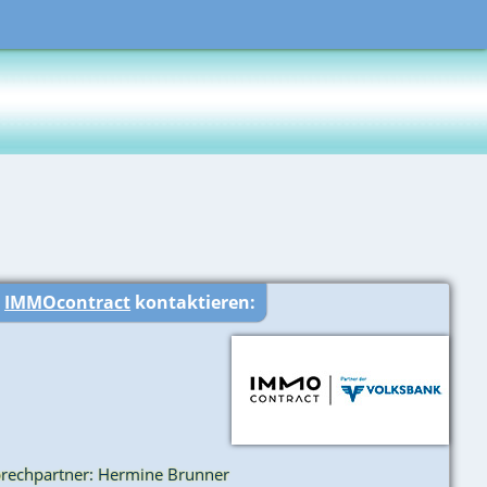
r
IMMOcontract
kontaktieren:
rechpartner: Hermine Brunner