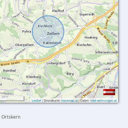
Leaflet
| Grundkarte:
basemap.at
| Daten:
miet-wohnungen.at
m Ortskern