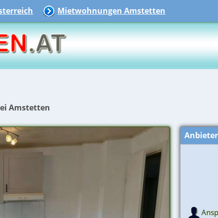
terreich
Mietwohnungen Amstetten
n
bei Amstetten
Anbiete
Ansp