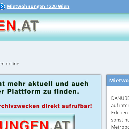
Mietwohnungen 1220 Wien
en online.
Mietwo
DANUBEF
auf int
Erleben 
sonst n
Metropo