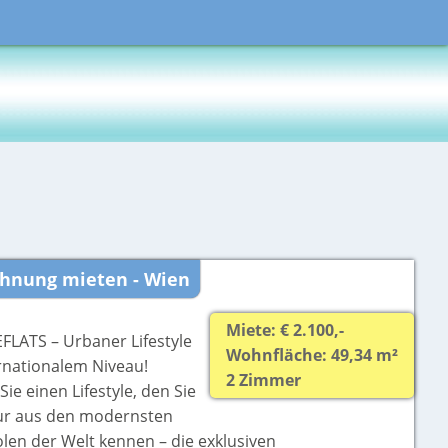
hnung mieten - Wien
Miete: € 2.100,-
LATS – Urbaner Lifestyle
Wohnfläche: 49,34 m²
ernationalem Niveau!
2 Zimmer
Sie einen Lifestyle, den Sie
ur aus den modernsten
len der Welt kennen – die exklusiven