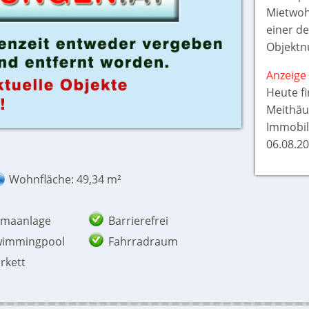
Mietwoh
einer der
Objektn
Anzeige 
Heute f
Meithäu
Immobil
06.08.20
Wohnfläche: 49,34 m²
imaanlage
Barrierefrei
wimmingpool
Fahrradraum
rkett