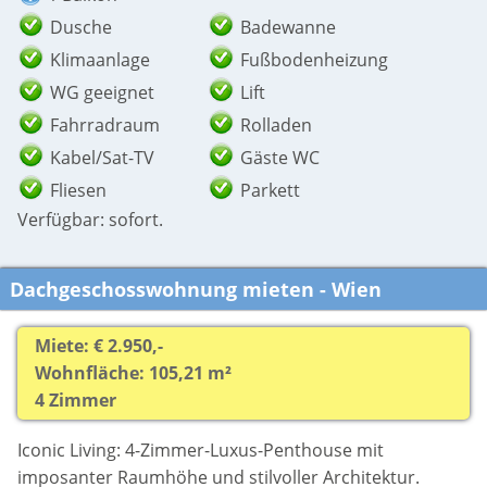
Dusche
Badewanne
Klimaanlage
Fußbodenheizung
WG geeignet
Lift
Fahrradraum
Rolladen
Kabel/Sat-TV
Gäste WC
Fliesen
Parkett
Verfügbar: sofort.
Dachgeschosswohnung mieten - Wien
Miete: € 2.950,-
Wohnfläche: 105,21 m²
4 Zimmer
Iconic Living: 4-Zimmer-Luxus-Penthouse mit
imposanter Raumhöhe und stilvoller Architektur.