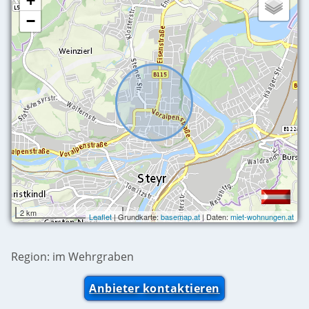
+
−
2 km
Leaflet
| Grundkarte:
basemap.at
| Daten:
miet-wohnungen.at
Region: im Wehrgraben
Anbieter kontaktieren