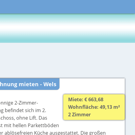
hnung mieten - Wels
Miete: € 663,68
onnige 2-Zimmer-
Wohnfläche: 49,13 m²
 befindet sich im 2.
2 Zimmer
choss, ohne Lift. Das
st mit hellen Parkettböden
er ablösefreien Küche ausgestattet. Die großen