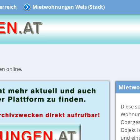
rreich
Mietwohnungen Wels (Stadt)
en online.
Mietwo
Diese s
Wohnung
Oberges
Objekt i
und ein