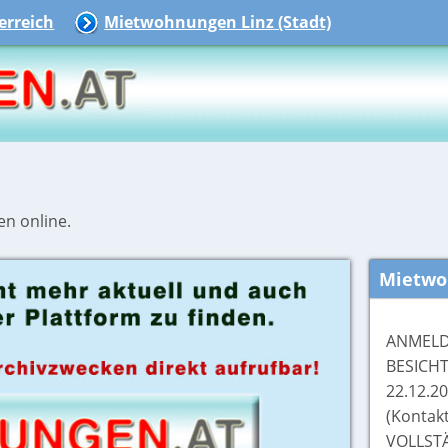
rreich
Mietwohnungen Linz (Stadt)
en online.
Mietwo
ANMEL
BESICH
22.12.2
(Kontak
VOLLST