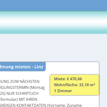
hnung mieten - Linz
Miete: € 470,66
DUNG ZUM NÄCHSTEN
Wohnfläche: 33,10 m²
TIGUNGSTERMIN (Montag
1 Zimmer
025) NUR SCHRIFTLICH
tformular) MIT IHREN
ÄNDIGEN KONTAKTDATEN (Vorname, Zuname,