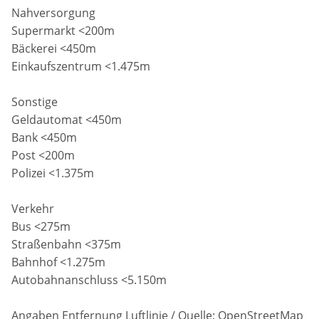
Nahversorgung
Supermarkt <200m
Bäckerei <450m
Einkaufszentrum <1.475m
Sonstige
Geldautomat <450m
Bank <450m
Post <200m
Polizei <1.375m
Verkehr
Bus <275m
Straßenbahn <375m
Bahnhof <1.275m
Autobahnanschluss <5.150m
Angaben Entfernung Luftlinie / Quelle: OpenStreetMap