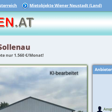
terreich
Mietobjekte Wiener Neustadt (Land)
Sollenau
ete nur 1.560 €/Monat!
Anbiete
Ansp