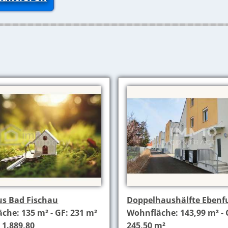
s Bad Fischau
Doppelhaushälfte Ebenf
che: 135 m² - GF: 231 m²
Wohnfläche: 143,99 m² - 
 1.889,80
245,50 m²