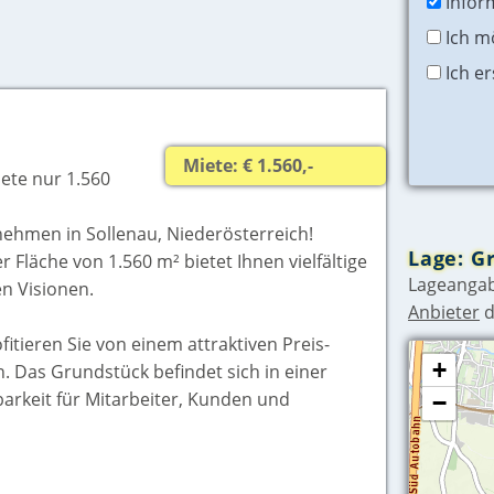
Infor
Ich m
Ich e
Miete: € 1.560,-
ete nur 1.560
rnehmen in Sollenau, Niederösterreich!
Lage: G
Fläche von 1.560 m² bietet Ihnen vielfältige
Lageangab
en Visionen.
Anbieter
d
fitieren Sie von einem attraktiven Preis-
+
. Das Grundstück befindet sich in einer
barkeit für Mitarbeiter, Kunden und
−