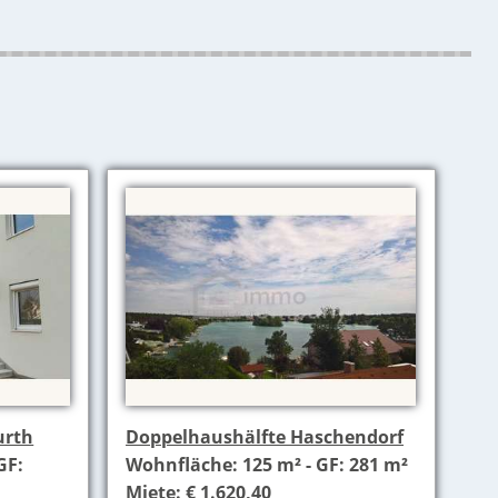
urth
Doppelhaushälfte Haschendorf
GF:
Wohnfläche: 125 m² - GF: 281 m²
Miete: € 1.620,40