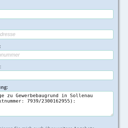
:
:
ung:
Bild 2 von 4