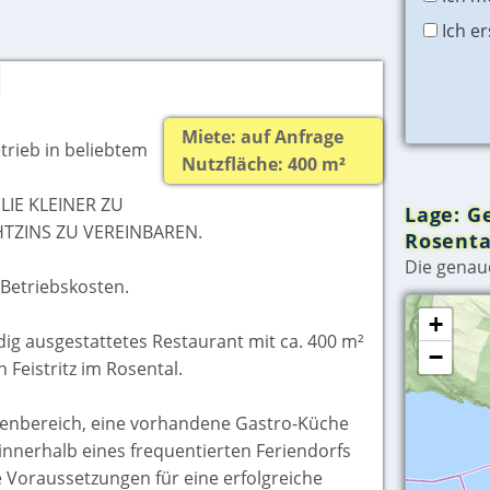
Ich e
Miete: auf Anfrage
rieb in beliebtem
Nutzfläche: 400 m²
LIE KLEINER ZU
Lage: G
TZINS ZU VEREINBAREN.
Rosenta
Die genau
 Betriebskosten.
+
dig ausgestattetes Restaurant mit ca. 400 m²
−
 Feistritz im Rosental.
nnenbereich, eine vorhandene Gastro-Küche
innerhalb eines frequentierten Feriendorfs
e Voraussetzungen für eine erfolgreiche