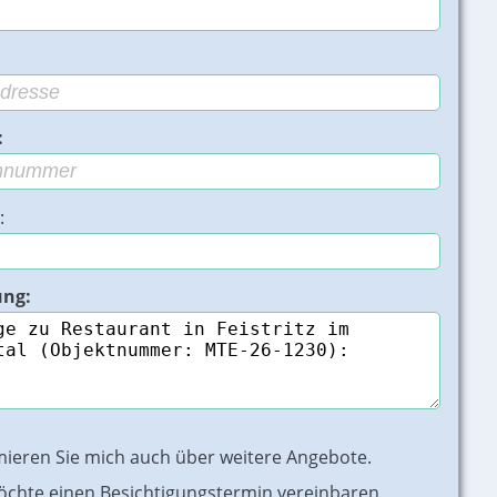
:
:
ung:
istritz im Rosental - Bild 2 von 12
mieren Sie mich auch über weitere Angebote.
öchte einen Besichtigungstermin vereinbaren.