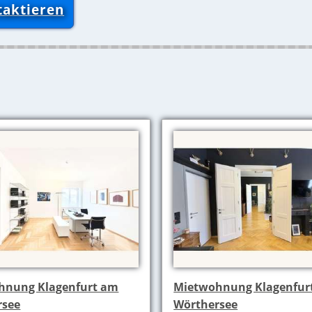
taktieren
hnung Klagenfurt am
Mietwohnung Klagenfur
rsee
Wörthersee