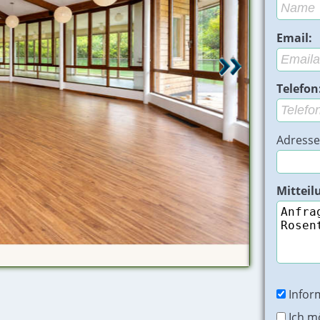
Email:
Telefon
Adresse
Mitteil
Restaurant Fe
Infor
Ich m