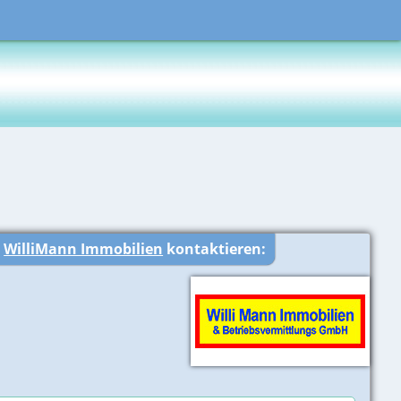
r
WilliMann Immobilien
kontaktieren: