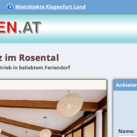
n
Mietobjekte Klagenfurt Land
z im Rosental
ieb in beliebtem Feriendorf
Anbiete
Name: