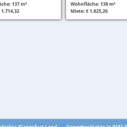
che: 137 m²
Wohnfläche: 138 m²
 1.714,32
Miete: € 1.825,26
objekte Klagenfurt Land
Gewerbeobjekte in 9181 F