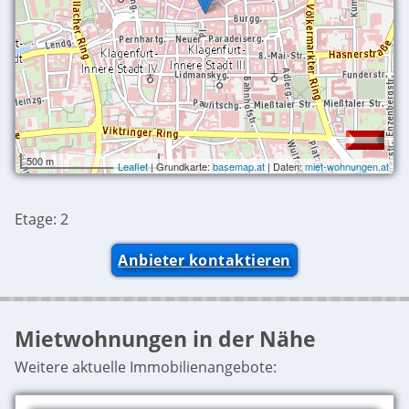
500 m
Leaflet
| Grundkarte:
basemap.at
| Daten:
miet-wohnungen.at
Etage: 2
Anbieter kontaktieren
Mietwohnungen in der Nähe
Weitere aktuelle Immobilienangebote: