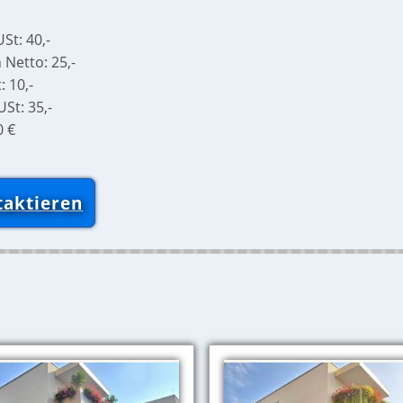
St: 40,-
 Netto: 25,-
: 10,-
St: 35,-
0 €
taktieren