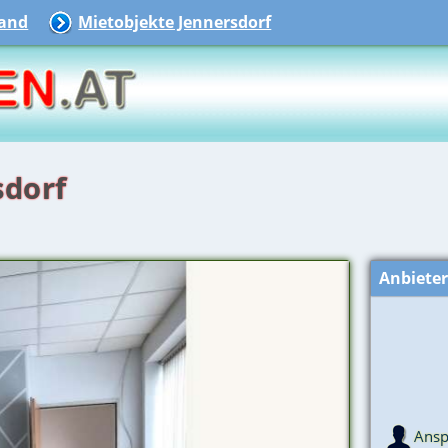
and
Mietobjekte Jennersdorf
sdorf
Anbiete
Ansp