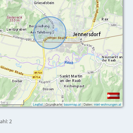
Leaflet
| Grundkarte:
basemap.at
| Daten:
miet-wohnungen.at
ahl: 2