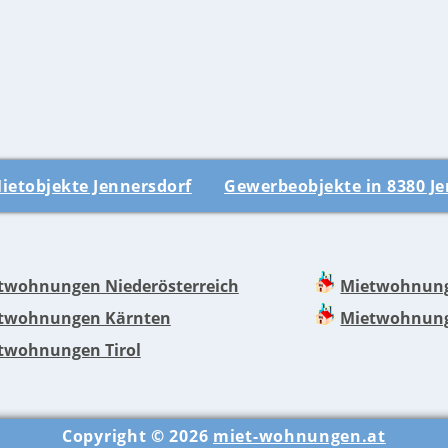
ietobjekte Jennersdorf
Gewerbeobjekte in 8380 Je
twohnungen Niederösterreich
Mietwohnung
twohnungen Kärnten
Mietwohnung
twohnungen Tirol
Copyright © 2026
miet-wohnungen.at