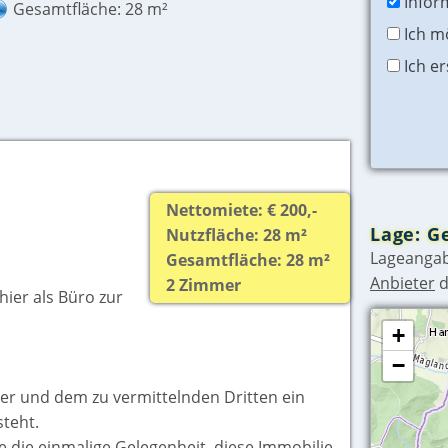
Infor
Gesamtfläche: 28 m²
Ich m
Ich e
Nettomiete: € 200,-
Lage: G
Nutzfläche: 28 m²
Lageangab
Gesamtfläche: 28 m²
Anbieter
d
2 Zimmer
ier als Büro zur
+
−
ler und dem zu vermittelnden Dritten ein
steht.
ie die einmalige Gelegenheit, diese Immobilie