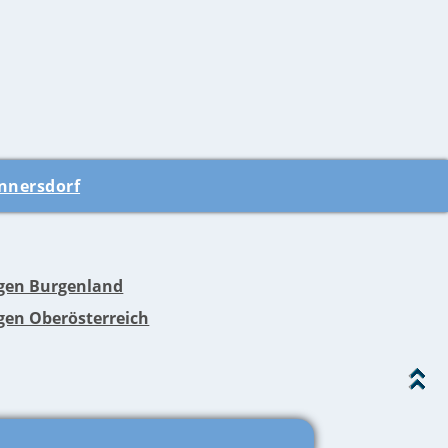
nnersdorf
en Burgenland
en Oberösterreich