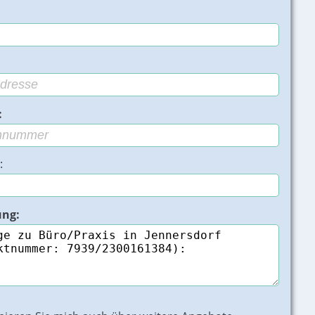
:
:
ung:
/Praxis Jennersdorf - Bild 2 von 4