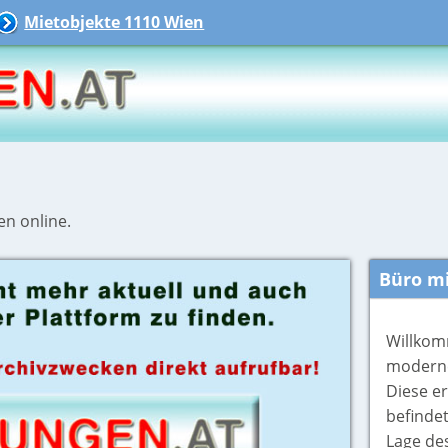
Mietobjekte 1110 Wien
en online.
Büro mi
Willkom
moderne
Diese er
befindet
Lage des