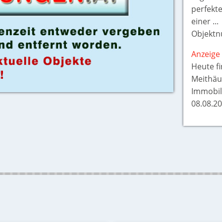
perfekt
einer ...
Objektn
Anzeige 
Heute f
Meithäu
Immobil
08.08.20