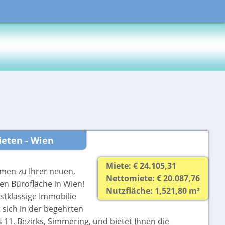
eten - Wien
Miete: € 24.105,31
men zu Ihrer neuen,
Nettomiete: € 20.087,76
n Bürofläche in Wien!
Nutzfläche: 1,521,80 m²
stklassige Immobilie
 sich in der begehrten
 11. Bezirks, Simmering, und bietet Ihnen die