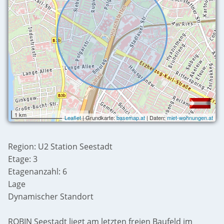
1 km
Leaflet
| Grundkarte:
basemap.at
| Daten:
miet-wohnungen.at
Region: U2 Station Seestadt
Etage: 3
Etagenanzahl: 6
Lage
Dynamischer Standort
ROBIN Seestadt liegt am letzten freien Baufeld im