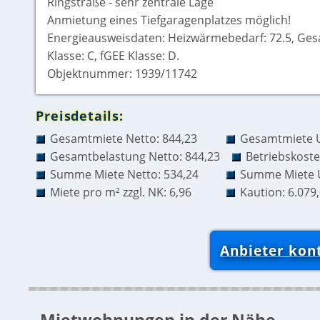
Ringstraße - sehr zentrale Lage
Anmietung eines Tiefgaragenplatzes möglich!
Energieausweisdaten: Heizwärmebedarf: 72.5, Gesa
Klasse: C, fGEE Klasse: D.
Objektnummer: 1939/11742
Preisdetails:
Gesamtmiete Netto: 844,23
Gesamtmiete U
Gesamtbelastung Netto: 844,23
Betriebskoste
Summe Miete Netto: 534,24
Summe Miete U
Miete pro m² zzgl. NK: 6,96
Kaution: 6.079
Anbieter kon