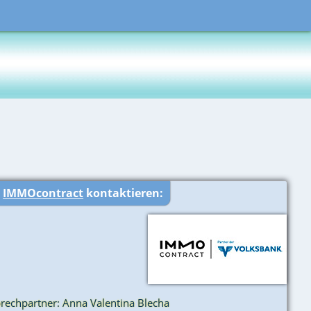
r
IMMOcontract
kontaktieren:
rechpartner: Anna Valentina Blecha