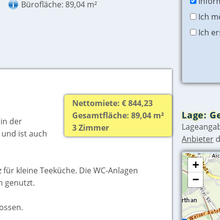
Infor
Bürofläche: 89,04 m²
Ich m
Ich e
Nettomiete: € 844,23
Lage: G
Gesamtfläche: 89,04 m²
 in der
Lageangab
3 Zimmer
 und ist auch
Anbieter
d
+
z für kleine Teeküche. Die WC-Anlagen
−
 genutzt.
lossen.