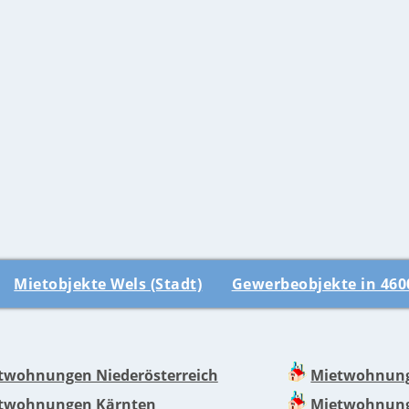
Mietobjekte Wels (Stadt)
Gewerbeobjekte in 460
twohnungen Niederösterreich
Mietwohnung
twohnungen Kärnten
Mietwohnung