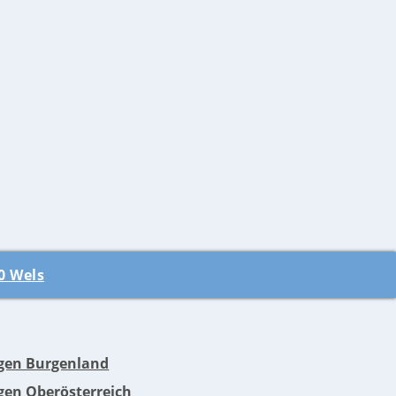
0 Wels
en Burgenland
en Oberösterreich