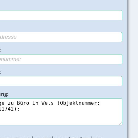
:
:
ung:
028 - Bild 2 von 10